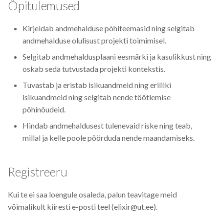
Õpitulemused
CodeRefinery
Kirjeldab andmehalduse põhiteemasid ning selgitab
Containers
andmehalduse olulisust projekti toimimisel.
Selgitab andmehaldusplaani eesmärki ja kasulikkust ning
DATAREX
oskab seda tutvustada projekti kontekstis.
DM courses
Tuvastab ja eristab isikuandmeid ning eriliiki
isikuandmeid ning selgitab nende töötlemise
DMP
põhinõudeid.
Hindab andmehaldusest tulenevaid riske ning teab,
DMPonline
millal ja kelle poole pöörduda nende maandamiseks.
DSpace
Registreeru
Data Horror Stories
Kui te ei saa loengule osaleda, palun teavitage meid
Data analysis
võimalikult kiiresti e-posti teel (elixir@ut.ee).