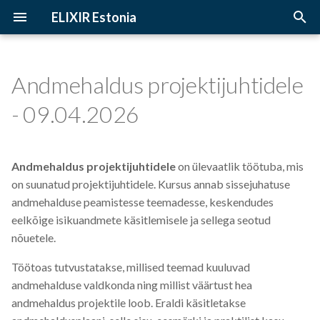
ELIXIR Estonia
T
y
Andmehaldus projektijuhtidele
2026
3D-BioInfo
Upcoming Trainings
Introduction
p
- 09.04.2026
e
2025
AI
Past Trainings
Terminology
t
Andmehaldus projektijuhtidele
on ülevaatlik töötuba, mis
2024
Alignment
Instructors
The FAIR Principles
o
on suunatud projektijuhtidele. Kursus annab sissejuhatuse
2023
Andmehaldus
Training materials
Sensitive data
andmehalduse peamistesse teemadesse, keskendudes
s
eelkõige isikuandmete käsitlemisele ja sellega seotud
t
2022
Andmehaldusplaan
nõuetele.
a
Töötoas tutvustatakse, millised teemad kuuluvad
2021
Avatud juurdepääs
r
andmehalduse valdkonda ning millist väärtust hea
andmehaldus projektile loob. Eraldi käsitletakse
t
2020
Awards