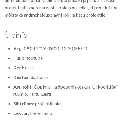
andmehaldusplaani, selle sisu, eesmärki ja praktilist kasu
s
projektijuhi vaatenurgast. Fookus on sellel, et projektijuht
2019
Best practices
mõistaks andmehaldusplaani rolli ja kasu projektile.
e
2018
Bgee
a
Üldinfo
r
2017
BioImage Archive
c
Aeg:
09.04.2026 09:00–12:30 (EEST)
Biodiversity
h
Tüüp:
töötuba
Bioimaging
i
Keel:
eesti
Kestus:
3.5 hours
n
Bioinformatics
Asukoht:
Õppimis- ja õpetamiskeskus, Ülikooli 18a",
g
ruum 6, Tartu, Eesti
Biomolecular Simulation
Sihtrühm:
projektijuhid
CREMA
Lektor:
Heleri Inno
ChatGPT