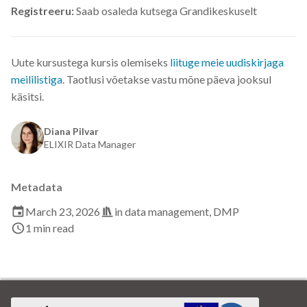
Registreeru:
Saab osaleda kutsega Grandikeskuselt
Data visualisation
DataCite Estonia Consortium
Uute kursustega kursis olemiseks
liituge meie uudiskirjaga
DataDoi
meililistiga
. Taotlusi võetakse vastu mõne päeva jooksul
käsitsi.
Dataverse
Diana Pilvar
ELIXIR Data Manager
DisProt
Docker
Metadata
March 23, 2026
in
data management
,
DMP
Dworkshop
1 min read
E- Learning
E-Learning